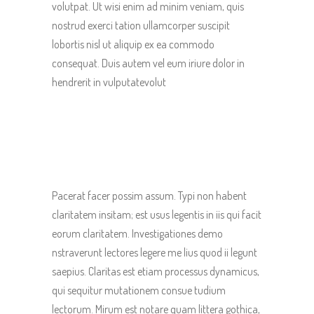
volutpat. Ut wisi enim ad minim veniam, quis
nostrud exerci tation ullamcorper suscipit
lobortis nisl ut aliquip ex ea commodo
consequat. Duis autem vel eum iriure dolor in
hendrerit in vulputatevolut
Pacerat facer possim assum. Typi non habent
claritatem insitam; est usus legentis in iis qui facit
eorum claritatem. Investigationes demo
nstraverunt lectores legere me lius quod ii legunt
saepius. Claritas est etiam processus dynamicus,
qui sequitur mutationem consue tudium
lectorum. Mirum est notare quam littera gothica,