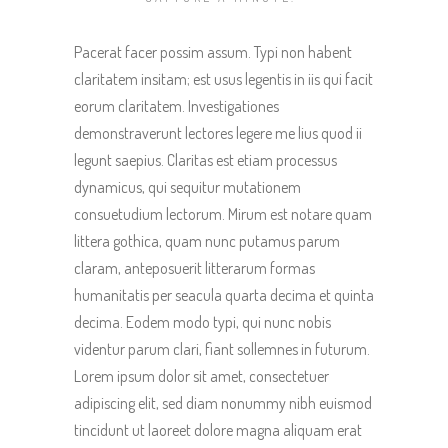
Pacerat facer possim assum. Typi non habent
claritatem insitam; est usus legentis in iis qui facit
eorum claritatem. Investigationes
demonstraverunt lectores legere me lius quod ii
legunt saepius. Claritas est etiam processus
dynamicus, qui sequitur mutationem
consuetudium lectorum. Mirum est notare quam
littera gothica, quam nunc putamus parum
claram, anteposuerit litterarum formas
humanitatis per seacula quarta decima et quinta
decima. Eodem modo typi, qui nunc nobis
videntur parum clari, fiant sollemnes in futurum.
Lorem ipsum dolor sit amet, consectetuer
adipiscing elit, sed diam nonummy nibh euismod
tincidunt ut laoreet dolore magna aliquam erat