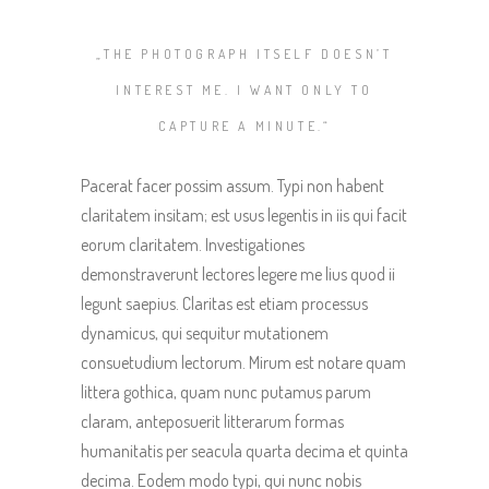
„THE PHOTOGRAPH ITSELF DOESN’T
INTEREST ME. I WANT ONLY TO
CAPTURE A MINUTE.“
Pacerat facer possim assum. Typi non habent
claritatem insitam; est usus legentis in iis qui facit
eorum claritatem. Investigationes
demonstraverunt lectores legere me lius quod ii
legunt saepius. Claritas est etiam processus
dynamicus, qui sequitur mutationem
consuetudium lectorum. Mirum est notare quam
littera gothica, quam nunc putamus parum
claram, anteposuerit litterarum formas
humanitatis per seacula quarta decima et quinta
decima. Eodem modo typi, qui nunc nobis