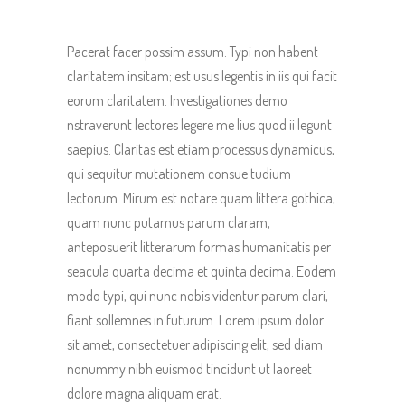
Pacerat facer possim assum. Typi non habent
claritatem insitam; est usus legentis in iis qui facit
eorum claritatem. Investigationes demo
nstraverunt lectores legere me lius quod ii legunt
saepius. Claritas est etiam processus dynamicus,
qui sequitur mutationem consue tudium
lectorum. Mirum est notare quam littera gothica,
quam nunc putamus parum claram,
anteposuerit litterarum formas humanitatis per
seacula quarta decima et quinta decima. Eodem
modo typi, qui nunc nobis videntur parum clari,
fiant sollemnes in futurum. Lorem ipsum dolor
sit amet, consectetuer adipiscing elit, sed diam
nonummy nibh euismod tincidunt ut laoreet
dolore magna aliquam erat.