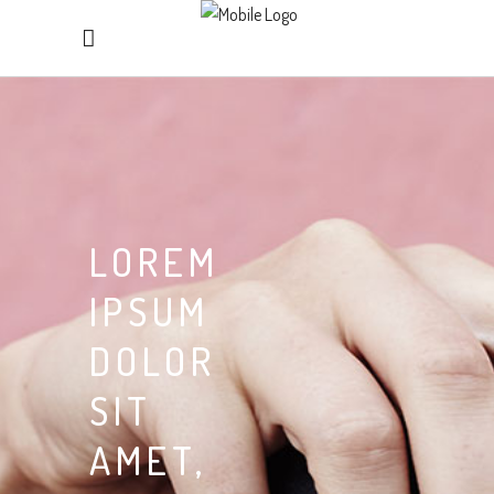
LOREM
IPSUM
DOLOR
SIT
AMET,