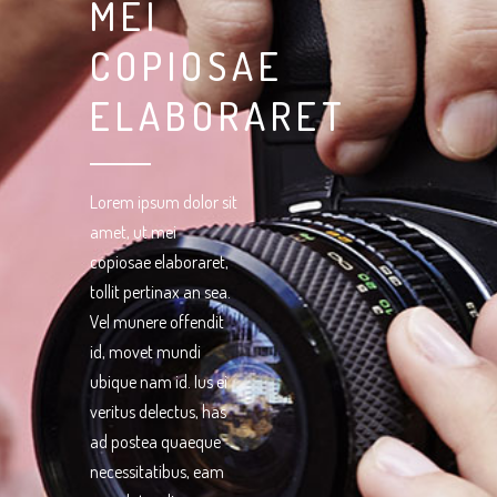
MEI
COPIOSAE
ELABORARET
Lorem ipsum dolor sit
amet, ut mei
copiosae elaboraret,
tollit pertinax an sea.
Vel munere offendit
id, movet mundi
ubique nam id. Ius ei
veritus delectus, has
ad postea quaeque
necessitatibus, eam