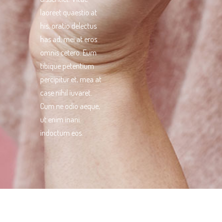
laoreet quaestio at
his, oratio delectus
has ad, mei at eros
omnis cetero. Eum
tibique petentium
percipitur et, mea at
case nihil iuvaret.
Cum ne odio aeque,
ut enim inani
indoctum eos.