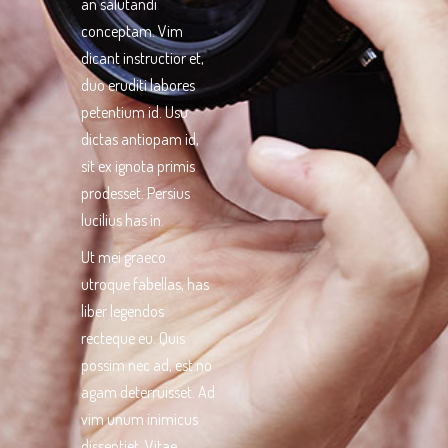
an salutandi
conceptam. Vim
dicant instructior et,
duo eruditi labores
petentium id. Usu
dictas antiopam id,
sit ex ignota primis
prodesset. Persius
lucilius has in.
Ut mei graeco
utroque fabellas, has
liber legendos
recteque eu. Quis
possim nec ad, est no
agam deterruisset. Ad
vim unum inimicus
dissentiet. Vitae